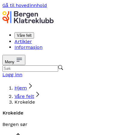
Gå til hovedinnhold
Våre felt
Artikler
Informasjon
Meny
Logg inn
Hjem
Våre felt
Krokeide
Krokeide
Bergen sør