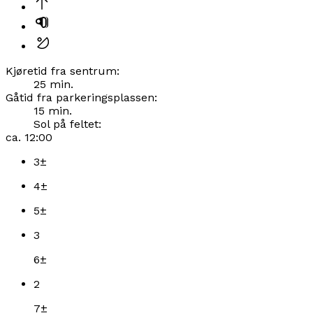
Kjøretid fra sentrum
:
25
min.
Gåtid fra parkeringsplassen
:
15
min.
Sol på feltet:
ca.
12:00
3
±
4
±
5
±
3
6
±
2
7
±