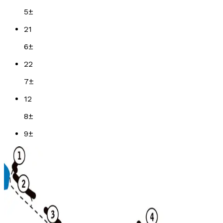
5
±
21
6
±
22
7
±
12
8
±
9
±