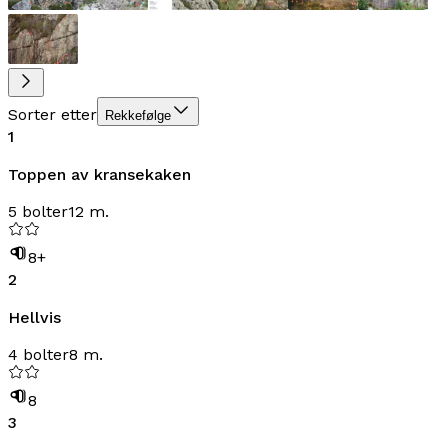
Sorter etter
Rekkefølge
1
Toppen av kransekaken
5 bolter
12 m.
8+
2
Hellvis
4 bolter
8 m.
8
3