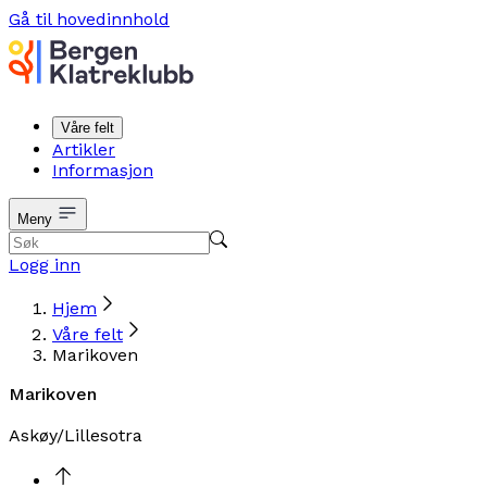
Gå til hovedinnhold
Våre felt
Artikler
Informasjon
Meny
Logg inn
Hjem
Våre felt
Marikoven
Marikoven
Askøy/Lillesotra